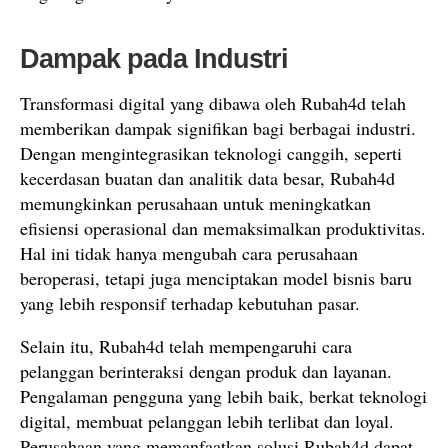
Dampak pada Industri
Transformasi digital yang dibawa oleh Rubah4d telah
memberikan dampak signifikan bagi berbagai industri.
Dengan mengintegrasikan teknologi canggih, seperti
kecerdasan buatan dan analitik data besar, Rubah4d
memungkinkan perusahaan untuk meningkatkan
efisiensi operasional dan memaksimalkan produktivitas.
Hal ini tidak hanya mengubah cara perusahaan
beroperasi, tetapi juga menciptakan model bisnis baru
yang lebih responsif terhadap kebutuhan pasar.
Selain itu, Rubah4d telah mempengaruhi cara
pelanggan berinteraksi dengan produk dan layanan.
Pengalaman pengguna yang lebih baik, berkat teknologi
digital, membuat pelanggan lebih terlibat dan loyal.
Perusahaan yang memanfaatkan solusi Rubah4d dapat