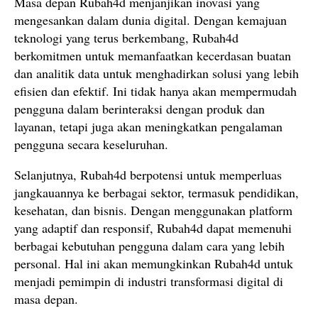
Masa depan Rubah4d menjanjikan inovasi yang
mengesankan dalam dunia digital. Dengan kemajuan
teknologi yang terus berkembang, Rubah4d
berkomitmen untuk memanfaatkan kecerdasan buatan
dan analitik data untuk menghadirkan solusi yang lebih
efisien dan efektif. Ini tidak hanya akan mempermudah
pengguna dalam berinteraksi dengan produk dan
layanan, tetapi juga akan meningkatkan pengalaman
pengguna secara keseluruhan.
Selanjutnya, Rubah4d berpotensi untuk memperluas
jangkauannya ke berbagai sektor, termasuk pendidikan,
kesehatan, dan bisnis. Dengan menggunakan platform
yang adaptif dan responsif, Rubah4d dapat memenuhi
berbagai kebutuhan pengguna dalam cara yang lebih
personal. Hal ini akan memungkinkan Rubah4d untuk
menjadi pemimpin di industri transformasi digital di
masa depan.