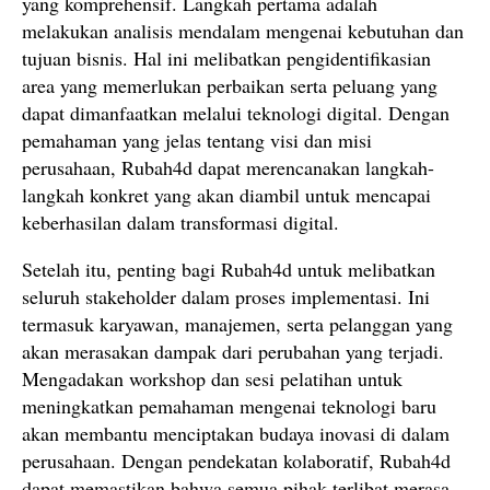
yang komprehensif. Langkah pertama adalah
melakukan analisis mendalam mengenai kebutuhan dan
tujuan bisnis. Hal ini melibatkan pengidentifikasian
area yang memerlukan perbaikan serta peluang yang
dapat dimanfaatkan melalui teknologi digital. Dengan
pemahaman yang jelas tentang visi dan misi
perusahaan, Rubah4d dapat merencanakan langkah-
langkah konkret yang akan diambil untuk mencapai
keberhasilan dalam transformasi digital.
Setelah itu, penting bagi Rubah4d untuk melibatkan
seluruh stakeholder dalam proses implementasi. Ini
termasuk karyawan, manajemen, serta pelanggan yang
akan merasakan dampak dari perubahan yang terjadi.
Mengadakan workshop dan sesi pelatihan untuk
meningkatkan pemahaman mengenai teknologi baru
akan membantu menciptakan budaya inovasi di dalam
perusahaan. Dengan pendekatan kolaboratif, Rubah4d
dapat memastikan bahwa semua pihak terlibat merasa