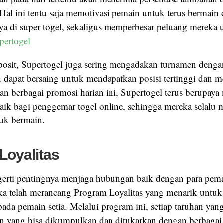
 Hal ini tentu saja memotivasi pemain untuk terus bermai
a di super togel, sekaligus memperbesar peluang mereka 
pertogel
posit, Supertogel juga sering mengadakan turnamen denga
 dapat bersaing untuk mendapatkan posisi tertinggi dan m
n berbagai promosi harian ini, Supertogel terus berupay
aik bagi penggemar togel online, sehingga mereka selalu 
tuk bermain.
Loyalitas
erti pentingnya menjaga hubungan baik dengan para pem
eka telah merancang Program Loyalitas yang menarik untu
ada pemain setia. Melalui program ini, setiap taruhan yan
 yang bisa dikumpulkan dan ditukarkan dengan berbagai 