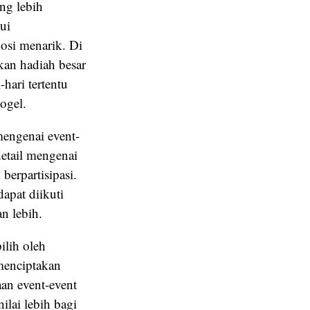
ng lebih
ui
osi menarik. Di
kan hadiah besar
hari tertentu
ogel.
engenai event-
etail mengenai
berpartisipasi.
apat diikuti
n lebih.
ilih oleh
menciptakan
an event-event
lai lebih bagi