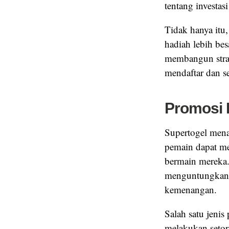
tentang investas
Tidak hanya itu
hadiah lebih be
membangun stra
mendaftar dan s
Promosi 
Supertogel mena
pemain dapat m
bermain mereka.
menguntungkan 
kemenangan.
Salah satu jenis
melakukan setor