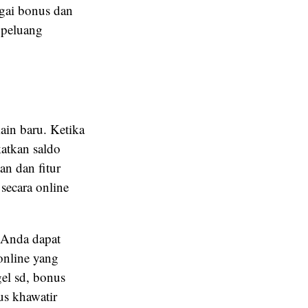
agai bonus dan
 peluang
in baru. Ketika
atkan saldo
n dan fitur
secara online
a Anda dapat
online yang
gel sd, bonus
us khawatir