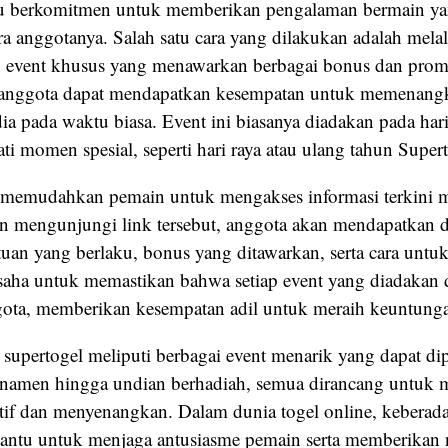
lu berkomitmen untuk memberikan pengalaman bermain ya
a anggotanya. Salah satu cara yang dilakukan adalah melal
 event khusus yang menawarkan berbagai bonus dan prom
i, anggota dapat mendapatkan kesempatan untuk memenang
dia pada waktu biasa. Event ini biasanya diadakan pada hari-
i momen spesial, seperti hari raya atau ulang tahun Supert
 memudahkan pemain untuk mengakses informasi terkini m
an mengunjungi link tersebut, anggota akan mendapatkan d
tuan yang berlaku, bonus yang ditawarkan, serta cara untuk 
saha untuk memastikan bahwa setiap event yang diadakan d
ota, memberikan kesempatan adil untuk meraih keuntunga
ar supertogel meliputi berbagai event menarik yang dapat dip
rnamen hingga undian berhadiah, semua dirancang untuk 
tif dan menyenangkan. Dalam dunia togel online, keberada
antu untuk menjaga antusiasme pemain serta memberikan ni