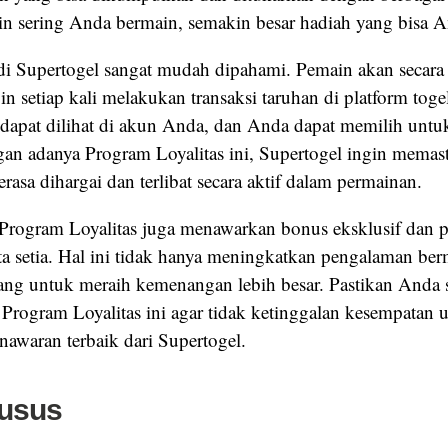
n sering Anda bermain, semakin besar hadiah yang bisa A
s di Supertogel sangat mudah dipahami. Pemain akan secara
 setiap kali melakukan transaksi taruhan di platform toge
dapat dilihat di akun Anda, dan Anda dapat memilih unt
gan adanya Program Loyalitas ini, Supertogel ingin mema
rasa dihargai dan terlibat secara aktif dalam permainan.
 Program Loyalitas juga menawarkan bonus eksklusif dan 
a setia. Hal ini tidak hanya meningkatkan pengalaman berm
ng untuk meraih kemenangan lebih besar. Pastikan Anda 
t Program Loyalitas ini agar tidak ketinggalan kesempatan 
awaran terbaik dari Supertogel.
usus