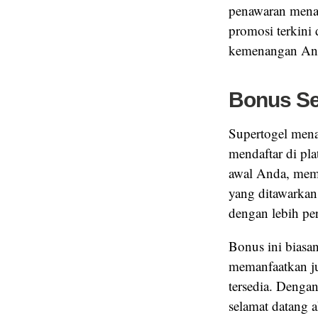
penawaran menar
promosi terkini
kemenangan And
Bonus Se
Supertogel mena
mendaftar di pl
awal Anda, memb
yang ditawarkan
dengan lebih per
Bonus ini biasa
memanfaatkan ju
tersedia. Dengan
selamat datang 