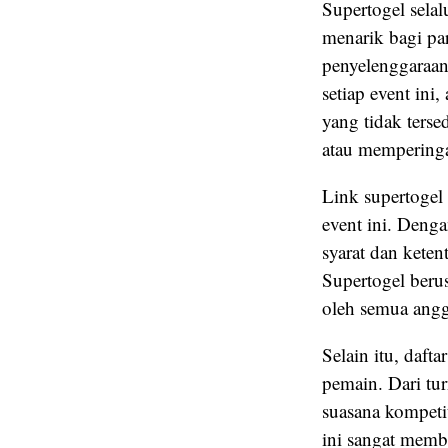
Supertogel sela
menarik bagi par
penyelenggaraan
setiap event in
yang tidak terse
atau memperingat
Link supertogel
event ini. Deng
syarat dan keten
Supertogel beru
oleh semua angg
Selain itu, daft
pemain. Dari tu
suasana kompeti
ini sangat memb