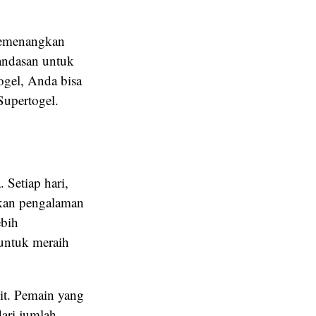
 memenangkan
landasan untuk
gel, Anda bisa
Supertogel.
Setiap hari,
tkan pengalaman
ebih
untuk meraih
sit. Pemain yang
dari jumlah