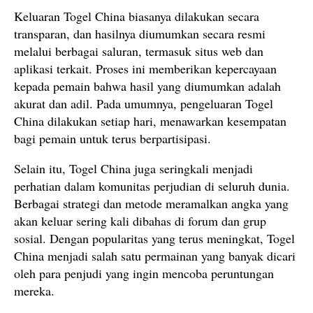
Keluaran Togel China biasanya dilakukan secara
transparan, dan hasilnya diumumkan secara resmi
melalui berbagai saluran, termasuk situs web dan
aplikasi terkait. Proses ini memberikan kepercayaan
kepada pemain bahwa hasil yang diumumkan adalah
akurat dan adil. Pada umumnya, pengeluaran Togel
China dilakukan setiap hari, menawarkan kesempatan
bagi pemain untuk terus berpartisipasi.
Selain itu, Togel China juga seringkali menjadi
perhatian dalam komunitas perjudian di seluruh dunia.
Berbagai strategi dan metode meramalkan angka yang
akan keluar sering kali dibahas di forum dan grup
sosial. Dengan popularitas yang terus meningkat, Togel
China menjadi salah satu permainan yang banyak dicari
oleh para penjudi yang ingin mencoba peruntungan
mereka.