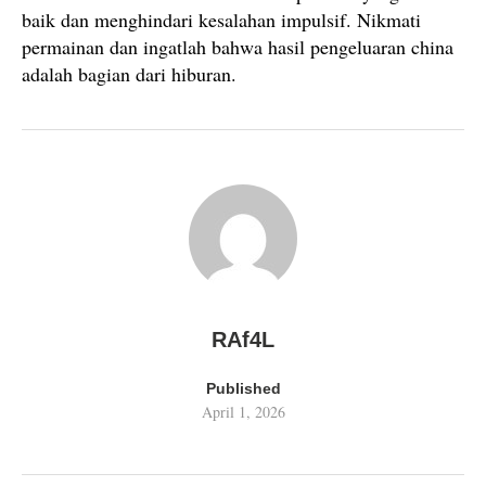
baik dan menghindari kesalahan impulsif. Nikmati
permainan dan ingatlah bahwa hasil pengeluaran china
adalah bagian dari hiburan.
RAf4L
Published
April 1, 2026