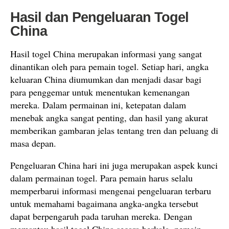
Hasil dan Pengeluaran Togel
China
Hasil togel China merupakan informasi yang sangat
dinantikan oleh para pemain togel. Setiap hari, angka
keluaran China diumumkan dan menjadi dasar bagi
para penggemar untuk menentukan kemenangan
mereka. Dalam permainan ini, ketepatan dalam
menebak angka sangat penting, dan hasil yang akurat
memberikan gambaran jelas tentang tren dan peluang di
masa depan.
Pengeluaran China hari ini juga merupakan aspek kunci
dalam permainan togel. Para pemain harus selalu
memperbarui informasi mengenai pengeluaran terbaru
untuk memahami bagaimana angka-angka tersebut
dapat berpengaruh pada taruhan mereka. Dengan