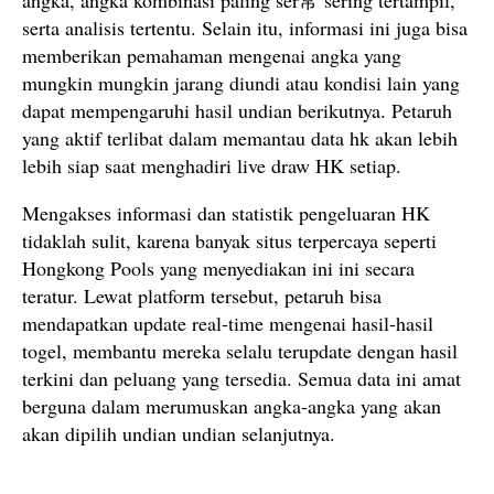
angka, angka kombinasi paling ser常 sering tertampil,
serta analisis tertentu. Selain itu, informasi ini juga bisa
memberikan pemahaman mengenai angka yang
mungkin mungkin jarang diundi atau kondisi lain yang
dapat mempengaruhi hasil undian berikutnya. Petaruh
yang aktif terlibat dalam memantau data hk akan lebih
lebih siap saat menghadiri live draw HK setiap.
Mengakses informasi dan statistik pengeluaran HK
tidaklah sulit, karena banyak situs terpercaya seperti
Hongkong Pools yang menyediakan ini ini secara
teratur. Lewat platform tersebut, petaruh bisa
mendapatkan update real-time mengenai hasil-hasil
togel, membantu mereka selalu terupdate dengan hasil
terkini dan peluang yang tersedia. Semua data ini amat
berguna dalam merumuskan angka-angka yang akan
akan dipilih undian undian selanjutnya.