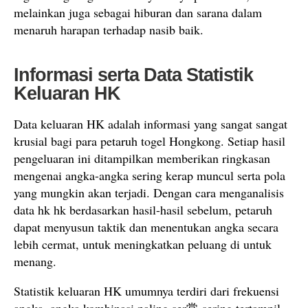
melainkan juga sebagai hiburan dan sarana dalam
menaruh harapan terhadap nasib baik.
Informasi serta Data Statistik
Keluaran HK
Data keluaran HK adalah informasi yang sangat sangat
krusial bagi para petaruh togel Hongkong. Setiap hasil
pengeluaran ini ditampilkan memberikan ringkasan
mengenai angka-angka sering kerap muncul serta pola
yang mungkin akan terjadi. Dengan cara menganalisis
data hk hk berdasarkan hasil-hasil sebelum, petaruh
dapat menyusun taktik dan menentukan angka secara
lebih cermat, untuk meningkatkan peluang di untuk
menang.
Statistik keluaran HK umumnya terdiri dari frekuensi