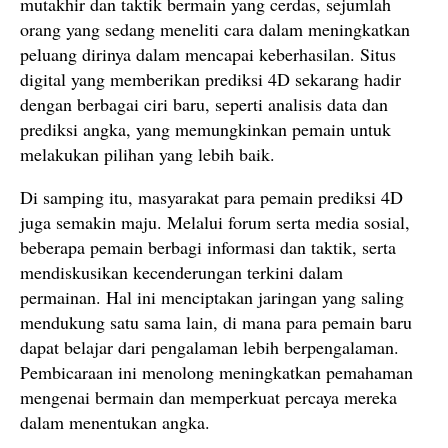
mutakhir dan taktik bermain yang cerdas, sejumlah
orang yang sedang meneliti cara dalam meningkatkan
peluang dirinya dalam mencapai keberhasilan. Situs
digital yang memberikan prediksi 4D sekarang hadir
dengan berbagai ciri baru, seperti analisis data dan
prediksi angka, yang memungkinkan pemain untuk
melakukan pilihan yang lebih baik.
Di samping itu, masyarakat para pemain prediksi 4D
juga semakin maju. Melalui forum serta media sosial,
beberapa pemain berbagi informasi dan taktik, serta
mendiskusikan kecenderungan terkini dalam
permainan. Hal ini menciptakan jaringan yang saling
mendukung satu sama lain, di mana para pemain baru
dapat belajar dari pengalaman lebih berpengalaman.
Pembicaraan ini menolong meningkatkan pemahaman
mengenai bermain dan memperkuat percaya mereka
dalam menentukan angka.