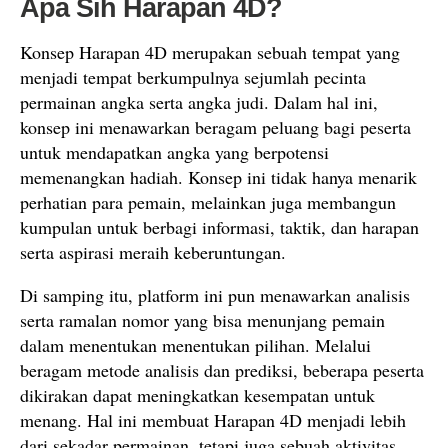
Apa Sih Harapan 4D?
Konsep Harapan 4D merupakan sebuah tempat yang
menjadi tempat berkumpulnya sejumlah pecinta
permainan angka serta angka judi. Dalam hal ini,
konsep ini menawarkan beragam peluang bagi peserta
untuk mendapatkan angka yang berpotensi
memenangkan hadiah. Konsep ini tidak hanya menarik
perhatian para pemain, melainkan juga membangun
kumpulan untuk berbagi informasi, taktik, dan harapan
serta aspirasi meraih keberuntungan.
Di samping itu, platform ini pun menawarkan analisis
serta ramalan nomor yang bisa menunjang pemain
dalam menentukan menentukan pilihan. Melalui
beragam metode analisis dan prediksi, beberapa peserta
dikirakan dapat meningkatkan kesempatan untuk
menang. Hal ini membuat Harapan 4D menjadi lebih
dari sekadar permainan, tetapi juga sebuah aktivitas