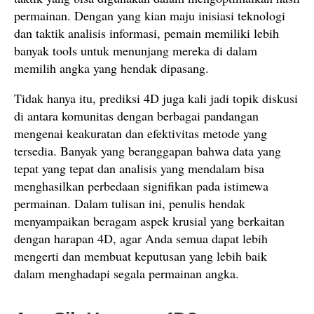
permainan. Dengan yang kian maju inisiasi teknologi
dan taktik analisis informasi, pemain memiliki lebih
banyak tools untuk menunjang mereka di dalam
memilih angka yang hendak dipasang.
Tidak hanya itu, prediksi 4D juga kali jadi topik diskusi
di antara komunitas dengan berbagai pandangan
mengenai keakuratan dan efektivitas metode yang
tersedia. Banyak yang beranggapan bahwa data yang
tepat yang tepat dan analisis yang mendalam bisa
menghasilkan perbedaan signifikan pada istimewa
permainan. Dalam tulisan ini, penulis hendak
menyampaikan beragam aspek krusial yang berkaitan
dengan harapan 4D, agar Anda semua dapat lebih
mengerti dan membuat keputusan yang lebih baik
dalam menghadapi segala permainan angka.