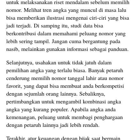
untuk melaksanakan riset mendalam sebelum memilih
nomor. Melihat tren angka yang muncul di masa lalu
bisa memberikan ilustrasi mengenai ciri-ciri yang bisa
jadi terjadi. Di samping itu, studi data bisa
berkontribusi dalam memahami peluang nomor yang
lebih sering tampil. Jangan cuma bergantung pada
nasib, melainkan gunakan informasi sebagai panduan.
Selanjutnya, usahakan untuk tidak jatuh dalam
pemilihan angka yang terlalu biasa. Banyak petaruh
cenderung memilih nomor tanggal lahir atau nomor
favorit, yang dapat bisa membuat anda berkompetisi
dengan sejumlah orang lainnya. Sebaliknya,
pertimbangkan untuk mengambil kombinasi angka
angka yang kurang populer. Apabila angka anda
kemenangan, peluang untuk membagi penghargaan
dengan petaruh lainnya jadi lebih rendah.
Terakhir, atur keuangan dengan bijak saat bermain