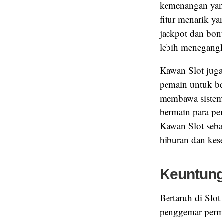
kemenangan yang
fitur menarik 
jackpot dan bon
lebih menegang
Kawan Slot jug
pemain untuk b
membawa sistem
bermain para p
Kawan Slot sebag
hiburan dan ke
Keuntung
Bertaruh di Slo
penggemar perma