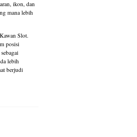
aran, ikon, dan
ng mana lebih
 Kawan Slot.
am posisi
 sebagai
da lebih
at berjudi