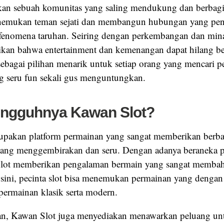
an sebuah komunitas yang saling mendukung dan berbagi. 
nemukan teman sejati dan membangun hubungan yang pent
fenomena taruhan. Seiring dengan perkembangan dan min
kan bahwa entertainment dan kemenangan dapat hilang b
ebagai pilihan menarik untuk setiap orang yang mencari 
 seru fun sekali gus menguntungkan.
ngguhnya Kawan Slot?
pakan platform permainan yang sangat memberikan berbag
yang menggembirakan dan seru. Dengan adanya beraneka p
Slot memberikan pengalaman bermain yang sangat memba
 sini, pecinta slot bisa menemukan permainan yang dengan 
permainan klasik serta modern.
uan, Kawan Slot juga menyediakan menawarkan peluang un