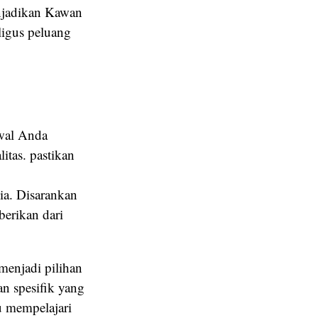
enjadikan Kawan
ligus peluang
wal Anda
itas. pastikan
ia. Disarankan
berikan dari
menjadi pilihan
n spesifik yang
 mempelajari