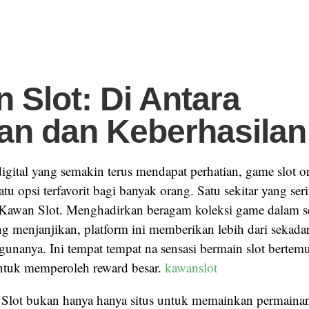
 Slot: Di Antara
an dan Keberhasilan
gital yang semakin terus mendapat perhatian, game slot o
satu opsi terfavorit bagi banyak orang. Satu sekitar yang se
 Kawan Slot. Menghadirkan beragam koleksi game dalam s
 menjanjikan, platform ini memberikan lebih dari sekadar
ggunanya. Ini tempat tempat na sensasi bermain slot berte
tuk memperoleh reward besar.
kawanslot
Slot bukan hanya hanya situs untuk memainkan permainan;