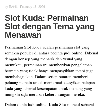
by
RAf4L
|
February 16, 2026
Slot Kuda: Permainan
Slot dengan Tema yang
Menawan
Permainan Slot Kuda adalah permainan slot yang
semakin populer di antara pecinta judi online. Dikenal
dengan konsep yang menarik dan visual yang
memukau, permainan ini memberikan pengalaman
bermain yang tidak hanya mengasyikkan tetapi juga
membahagiakan. Dalam setiap putaran memberi
peluang pemain untuk menikmati keasyikan balapan
kuda yang disertai kesempatan untuk menang yang
mungkin saja merubah keberuntungan mereka.
Dalam dunia judi online, Kuda Slot muncul sebagai