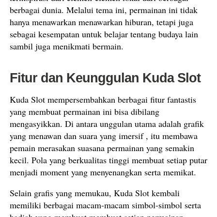
berbagai dunia. Melalui tema ini, permainan ini tidak
hanya menawarkan menawarkan hiburan, tetapi juga
sebagai kesempatan untuk belajar tentang budaya lain
sambil juga menikmati bermain.
Fitur dan Keunggulan Kuda Slot
Kuda Slot mempersembahkan berbagai fitur fantastis
yang membuat permainan ini bisa dibilang
mengasyikkan. Di antara unggulan utama adalah grafik
yang menawan dan suara yang imersif , itu membawa
pemain merasakan suasana permainan yang semakin
kecil. Pola yang berkualitas tinggi membuat setiap putar
menjadi moment yang menyenangkan serta memikat.
Selain grafis yang memukau, Kuda Slot kembali
memiliki berbagai macam-macam simbol-simbol serta