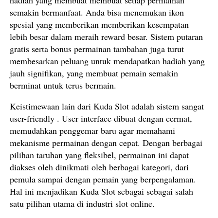
hadiah yang membuat membuat setiap permainan
semakin bermanfaat. Anda bisa menemukan ikon
spesial yang memberikan memberikan kesempatan
lebih besar dalam meraih reward besar. Sistem putaran
gratis serta bonus permainan tambahan juga turut
membesarkan peluang untuk mendapatkan hadiah yang
jauh signifikan, yang membuat pemain semakin
berminat untuk terus bermain.
Keistimewaan lain dari Kuda Slot adalah sistem sangat
user-friendly . User interface dibuat dengan cermat,
memudahkan penggemar baru agar memahami
mekanisme permainan dengan cepat. Dengan berbagai
pilihan taruhan yang fleksibel, permainan ini dapat
diakses oleh dinikmati oleh berbagai kategori, dari
pemula sampai dengan pemain yang berpengalaman.
Hal ini menjadikan Kuda Slot sebagai sebagai salah
satu pilihan utama di industri slot online.