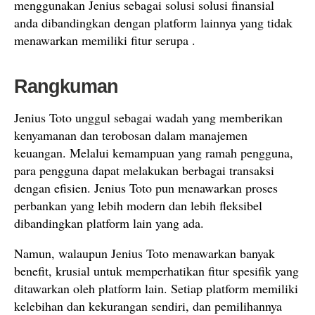
menggunakan Jenius sebagai solusi solusi finansial
anda dibandingkan dengan platform lainnya yang tidak
menawarkan memiliki fitur serupa .
Rangkuman
Jenius Toto unggul sebagai wadah yang memberikan
kenyamanan dan terobosan dalam manajemen
keuangan. Melalui kemampuan yang ramah pengguna,
para pengguna dapat melakukan berbagai transaksi
dengan efisien. Jenius Toto pun menawarkan proses
perbankan yang lebih modern dan lebih fleksibel
dibandingkan platform lain yang ada.
Namun, walaupun Jenius Toto menawarkan banyak
benefit, krusial untuk memperhatikan fitur spesifik yang
ditawarkan oleh platform lain. Setiap platform memiliki
kelebihan dan kekurangan sendiri, dan pemilihannya