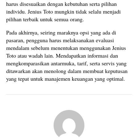
harus disesuaikan dengan kebutuhan serta pilihan
individu. Jenius Toto mungkin tidak selalu menjadi
pilihan terbaik untuk semua orang.
Pada akhirnya, seiring maraknya opsi yang ada di
pasaran, pengguna harus melaksanakan evaluasi
mendalam sebelum menentukan menggunakan Jenius
Toto atau wadah lain. Mendapatkan informasi dan
mengkomparasikan antarmuka, tarif, serta servis yang
ditawarkan akan menolong dalam membuat keputusan
yang tepat untuk manajemen keuangan yang optimal.