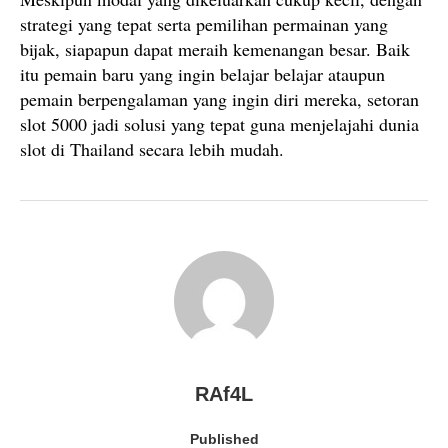
strategi yang tepat serta pemilihan permainan yang
bijak, siapapun dapat meraih kemenangan besar. Baik
itu pemain baru yang ingin belajar belajar ataupun
pemain berpengalaman yang ingin diri mereka, setoran
slot 5000 jadi solusi yang tepat guna menjelajahi dunia
slot di Thailand secara lebih mudah.
RAf4L
Published