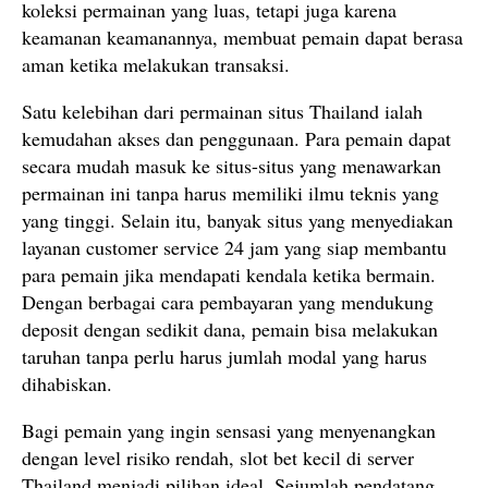
koleksi permainan yang luas, tetapi juga karena
keamanan keamanannya, membuat pemain dapat berasa
aman ketika melakukan transaksi.
Satu kelebihan dari permainan situs Thailand ialah
kemudahan akses dan penggunaan. Para pemain dapat
secara mudah masuk ke situs-situs yang menawarkan
permainan ini tanpa harus memiliki ilmu teknis yang
yang tinggi. Selain itu, banyak situs yang menyediakan
layanan customer service 24 jam yang siap membantu
para pemain jika mendapati kendala ketika bermain.
Dengan berbagai cara pembayaran yang mendukung
deposit dengan sedikit dana, pemain bisa melakukan
taruhan tanpa perlu harus jumlah modal yang harus
dihabiskan.
Bagi pemain yang ingin sensasi yang menyenangkan
dengan level risiko rendah, slot bet kecil di server
Thailand menjadi pilihan ideal. Sejumlah pendatang