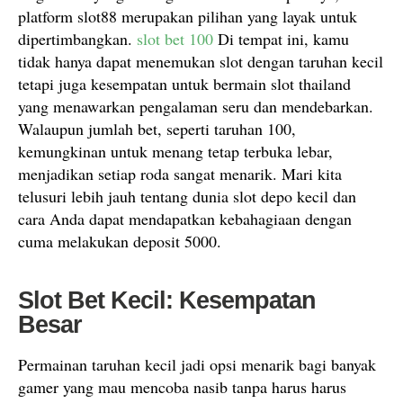
platform slot88 merupakan pilihan yang layak untuk
dipertimbangkan.
slot bet 100
Di tempat ini, kamu
tidak hanya dapat menemukan slot dengan taruhan kecil
tetapi juga kesempatan untuk bermain slot thailand
yang menawarkan pengalaman seru dan mendebarkan.
Walaupun jumlah bet, seperti taruhan 100,
kemungkinan untuk menang tetap terbuka lebar,
menjadikan setiap roda sangat menarik. Mari kita
telusuri lebih jauh tentang dunia slot depo kecil dan
cara Anda dapat mendapatkan kebahagiaan dengan
cuma melakukan deposit 5000.
Slot Bet Kecil: Kesempatan
Besar
Permainan taruhan kecil jadi opsi menarik bagi banyak
gamer yang mau mencoba nasib tanpa harus harus