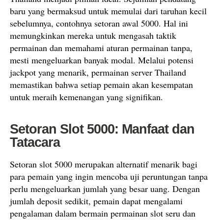
baru yang bermaksud untuk memulai dari taruhan kecil
sebelumnya, contohnya setoran awal 5000. Hal ini
memungkinkan mereka untuk mengasah taktik
permainan dan memahami aturan permainan tanpa,
mesti mengeluarkan banyak modal. Melalui potensi
jackpot yang menarik, permainan server Thailand
memastikan bahwa setiap pemain akan kesempatan
untuk meraih kemenangan yang signifikan.
Setoran Slot 5000: Manfaat dan
Tatacara
Setoran slot 5000 merupakan alternatif menarik bagi
para pemain yang ingin mencoba uji peruntungan tanpa
perlu mengeluarkan jumlah yang besar uang. Dengan
jumlah deposit sedikit, pemain dapat mengalami
pengalaman dalam bermain permainan slot seru dan