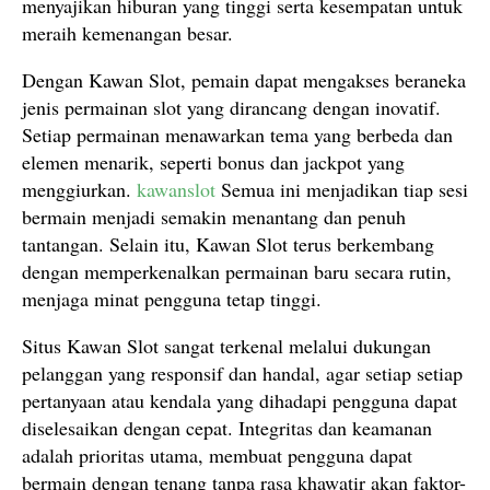
menyajikan hiburan yang tinggi serta kesempatan untuk
meraih kemenangan besar.
Dengan Kawan Slot, pemain dapat mengakses beraneka
jenis permainan slot yang dirancang dengan inovatif.
Setiap permainan menawarkan tema yang berbeda dan
elemen menarik, seperti bonus dan jackpot yang
menggiurkan.
kawanslot
Semua ini menjadikan tiap sesi
bermain menjadi semakin menantang dan penuh
tantangan. Selain itu, Kawan Slot terus berkembang
dengan memperkenalkan permainan baru secara rutin,
menjaga minat pengguna tetap tinggi.
Situs Kawan Slot sangat terkenal melalui dukungan
pelanggan yang responsif dan handal, agar setiap setiap
pertanyaan atau kendala yang dihadapi pengguna dapat
diselesaikan dengan cepat. Integritas dan keamanan
adalah prioritas utama, membuat pengguna dapat
bermain dengan tenang tanpa rasa khawatir akan faktor-