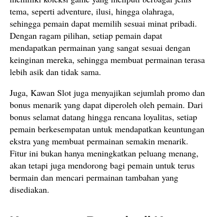
tema, seperti adventure, ilusi, hingga olahraga,
sehingga pemain dapat memilih sesuai minat pribadi.
Dengan ragam pilihan, setiap pemain dapat
mendapatkan permainan yang sangat sesuai dengan
keinginan mereka, sehingga membuat permainan terasa
lebih asik dan tidak sama.
Juga, Kawan Slot juga menyajikan sejumlah promo dan
bonus menarik yang dapat diperoleh oleh pemain. Dari
bonus selamat datang hingga rencana loyalitas, setiap
pemain berkesempatan untuk mendapatkan keuntungan
ekstra yang membuat permainan semakin menarik.
Fitur ini bukan hanya meningkatkan peluang menang,
akan tetapi juga mendorong bagi pemain untuk terus
bermain dan mencari permainan tambahan yang
disediakan.