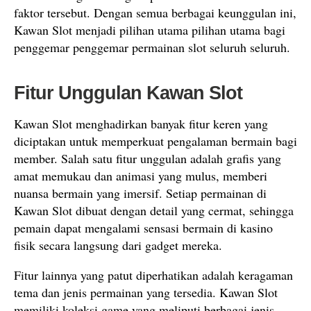
faktor tersebut. Dengan semua berbagai keunggulan ini,
Kawan Slot menjadi pilihan utama pilihan utama bagi
penggemar penggemar permainan slot seluruh seluruh.
Fitur Unggulan Kawan Slot
Kawan Slot menghadirkan banyak fitur keren yang
diciptakan untuk memperkuat pengalaman bermain bagi
member. Salah satu fitur unggulan adalah grafis yang
amat memukau dan animasi yang mulus, memberi
nuansa bermain yang imersif. Setiap permainan di
Kawan Slot dibuat dengan detail yang cermat, sehingga
pemain dapat mengalami sensasi bermain di kasino
fisik secara langsung dari gadget mereka.
Fitur lainnya yang patut diperhatikan adalah keragaman
tema dan jenis permainan yang tersedia. Kawan Slot
memiliki koleksi game yang meliputi berbagai jenis