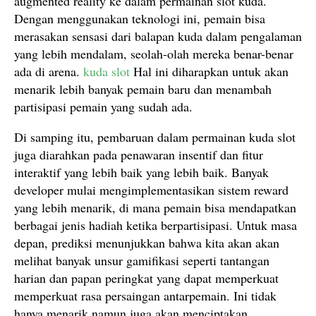
augmented reality ke dalam permainan slot kuda.
Dengan menggunakan teknologi ini, pemain bisa
merasakan sensasi dari balapan kuda dalam pengalaman
yang lebih mendalam, seolah-olah mereka benar-benar
ada di arena.
kuda slot
Hal ini diharapkan untuk akan
menarik lebih banyak pemain baru dan menambah
partisipasi pemain yang sudah ada.
Di samping itu, pembaruan dalam permainan kuda slot
juga diarahkan pada penawaran insentif dan fitur
interaktif yang lebih baik yang lebih baik. Banyak
developer mulai mengimplementasikan sistem reward
yang lebih menarik, di mana pemain bisa mendapatkan
berbagai jenis hadiah ketika berpartisipasi. Untuk masa
depan, prediksi menunjukkan bahwa kita akan akan
melihat banyak unsur gamifikasi seperti tantangan
harian dan papan peringkat yang dapat memperkuat
memperkuat rasa persaingan antarpemain. Ini tidak
hanya menarik namun juga akan menciptakan