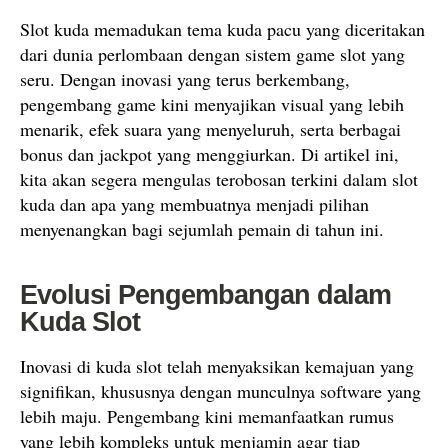
Slot kuda memadukan tema kuda pacu yang diceritakan
dari dunia perlombaan dengan sistem game slot yang
seru. Dengan inovasi yang terus berkembang,
pengembang game kini menyajikan visual yang lebih
menarik, efek suara yang menyeluruh, serta berbagai
bonus dan jackpot yang menggiurkan. Di artikel ini,
kita akan segera mengulas terobosan terkini dalam slot
kuda dan apa yang membuatnya menjadi pilihan
menyenangkan bagi sejumlah pemain di tahun ini.
Evolusi Pengembangan dalam
Kuda Slot
Inovasi di kuda slot telah menyaksikan kemajuan yang
signifikan, khususnya dengan munculnya software yang
lebih maju. Pengembang kini memanfaatkan rumus
yang lebih kompleks untuk menjamin agar tiap