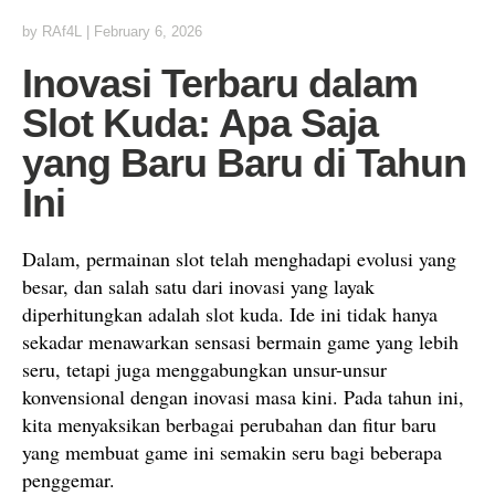
by
RAf4L
|
February 6, 2026
Inovasi Terbaru dalam
Slot Kuda: Apa Saja
yang Baru Baru di Tahun
Ini
Dalam, permainan slot telah menghadapi evolusi yang
besar, dan salah satu dari inovasi yang layak
diperhitungkan adalah slot kuda. Ide ini tidak hanya
sekadar menawarkan sensasi bermain game yang lebih
seru, tetapi juga menggabungkan unsur-unsur
konvensional dengan inovasi masa kini. Pada tahun ini,
kita menyaksikan berbagai perubahan dan fitur baru
yang membuat game ini semakin seru bagi beberapa
penggemar.