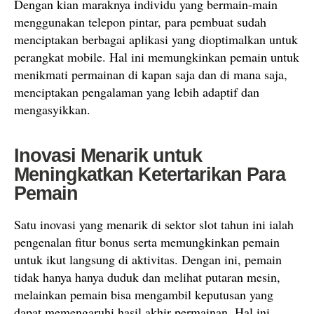
Dengan kian maraknya individu yang bermain-main
menggunakan telepon pintar, para pembuat sudah
menciptakan berbagai aplikasi yang dioptimalkan untuk
perangkat mobile. Hal ini memungkinkan pemain untuk
menikmati permainan di kapan saja dan di mana saja,
menciptakan pengalaman yang lebih adaptif dan
mengasyikkan.
Inovasi Menarik untuk
Meningkatkan Ketertarikan Para
Pemain
Satu inovasi yang menarik di sektor slot tahun ini ialah
pengenalan fitur bonus serta memungkinkan pemain
untuk ikut langsung di aktivitas. Dengan ini, pemain
tidak hanya hanya duduk dan melihat putaran mesin,
melainkan pemain bisa mengambil keputusan yang
dapat memengaruhi hasil akhir permainan. Hal ini