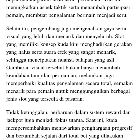
meningkatkan aspek taktik serta menambah partisipasi
pemain, membuat pengalaman bermain menjadi seru.
Selain itu, pengembang juga mengenalkan gaya serta
visual yang lebih dan menarik dan menyeluruh. Slot
yang memiliki konsep kuda kini menghadirkan gerakan
yang halus serta suara efek yang sangat menarik,
sehingga menciptakan nuansa balapan yang asli.
Gambaran visual tersebut bukan hanya menambah
keindahan tampilan permainan, melainkan juga
memperbaiki kualitas pengalaman secara total, semakin
menarik para pemain untuk menggunggulkan berbagai
jenis slot yang tersedia di pasaran.
Tidak ketinggalan, perbaruan dalam sistem reward dan
jackpot juga menjadi fokus utama. Saat ini, kuda
mempersembahkan menawarkan penghargaan progresif
dan bertambah sejalan dari total bet yang dilakukan