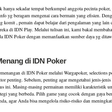
k hanya sekadar tempat berkumpul anggota pecinta poker
info yg beragam mengenai cara bermain yang efisien. De
yg komit , pemain dapat belajar dari pengalaman yang lai
eka di IDN Play. Melalui tulisan ini, kami bakal membaha
a IDN Poker dengan memanfaatkan sumber daya yg ditawa
Menang di IDN Poker
menangan di IDN Poker melalui Wargapoker, selections 
ktor penting. Sebelum, penting agar mengetahui jenis-jeni
tus ini. Masing-masing permainan memiliki karakteristik u
tegi yang berbeda. Pilih game yang cocok dengan gaya b
Anda, agar Anda bisa mengelola risiko-risiko dan meningk