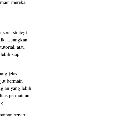
rmain mereka.
serta strategi
unik. Luangkan
tutorial, atau
lebih siap
ang jelas
jut bermain
ugian yang lebih
litas permainan
ng.
mainan seperti