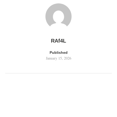
RAf4L
Published
January 15, 2026