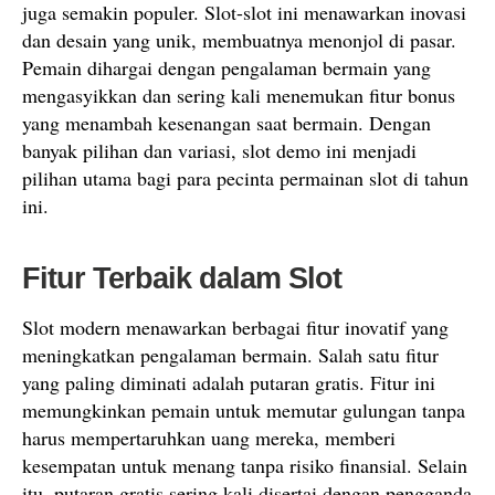
juga semakin populer. Slot-slot ini menawarkan inovasi
dan desain yang unik, membuatnya menonjol di pasar.
Pemain dihargai dengan pengalaman bermain yang
mengasyikkan dan sering kali menemukan fitur bonus
yang menambah kesenangan saat bermain. Dengan
banyak pilihan dan variasi, slot demo ini menjadi
pilihan utama bagi para pecinta permainan slot di tahun
ini.
Fitur Terbaik dalam Slot
Slot modern menawarkan berbagai fitur inovatif yang
meningkatkan pengalaman bermain. Salah satu fitur
yang paling diminati adalah putaran gratis. Fitur ini
memungkinkan pemain untuk memutar gulungan tanpa
harus mempertaruhkan uang mereka, memberi
kesempatan untuk menang tanpa risiko finansial. Selain
itu, putaran gratis sering kali disertai dengan pengganda