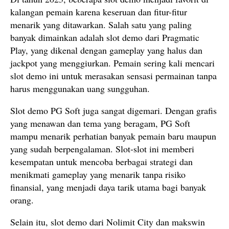
kalangan pemain karena keseruan dan fitur-fitur
menarik yang ditawarkan. Salah satu yang paling
banyak dimainkan adalah slot demo dari Pragmatic
Play, yang dikenal dengan gameplay yang halus dan
jackpot yang menggiurkan. Pemain sering kali mencari
slot demo ini untuk merasakan sensasi permainan tanpa
harus menggunakan uang sungguhan.
Slot demo PG Soft juga sangat digemari. Dengan grafis
yang menawan dan tema yang beragam, PG Soft
mampu menarik perhatian banyak pemain baru maupun
yang sudah berpengalaman. Slot-slot ini memberi
kesempatan untuk mencoba berbagai strategi dan
menikmati gameplay yang menarik tanpa risiko
finansial, yang menjadi daya tarik utama bagi banyak
orang.
Selain itu, slot demo dari Nolimit City dan makswin