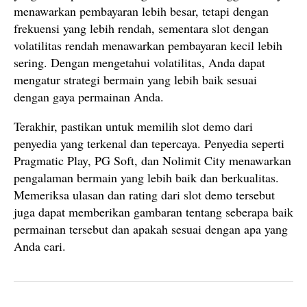
menawarkan pembayaran lebih besar, tetapi dengan
frekuensi yang lebih rendah, sementara slot dengan
volatilitas rendah menawarkan pembayaran kecil lebih
sering. Dengan mengetahui volatilitas, Anda dapat
mengatur strategi bermain yang lebih baik sesuai
dengan gaya permainan Anda.
Terakhir, pastikan untuk memilih slot demo dari
penyedia yang terkenal dan tepercaya. Penyedia seperti
Pragmatic Play, PG Soft, dan Nolimit City menawarkan
pengalaman bermain yang lebih baik dan berkualitas.
Memeriksa ulasan dan rating dari slot demo tersebut
juga dapat memberikan gambaran tentang seberapa baik
permainan tersebut dan apakah sesuai dengan apa yang
Anda cari.