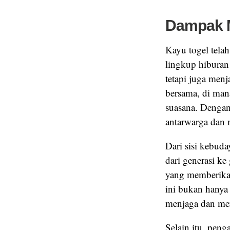
Dampak 
Kayu togel tela
lingkup hiburan
tetapi juga men
bersama, di man
suasana. Dengan
antarwarga dan
Dari sisi kebud
dari generasi ke
yang memberikan
ini bukan hanya
menjaga dan men
Selain itu, peng