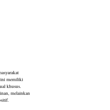
masyarakat
ini memiliki
tual khusus.
inan, melainkan
itif.