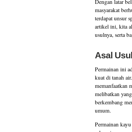
Dengan latar be
masyarakat berh
terdapat unsur s
artikel ini, kit
usulnya, serta b
Asal Usu
Permainan ini ad
kuat di tanah ai
memanfaatkan me
melibatkan yang 
berkembang menj
umum.
Permainan kayu 