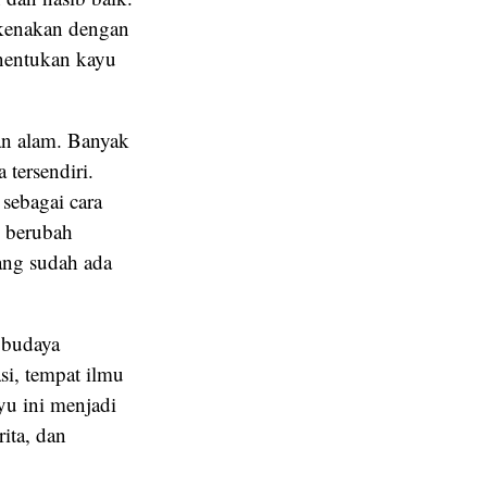
ikenakan dengan
nentukan kayu
an alam. Banyak
tersendiri.
sebagai cara
l berubah
ang sudah ada
 budaya
si, tempat ilmu
yu ini menjadi
ita, dan