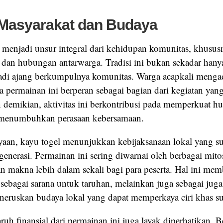
Masyarakat dan Budaya
h menjadi unsur integral dari kehidupan komunitas, khusu
 dan hubungan antarwarga. Tradisi ini bukan sekadar hany
jadi ajang berkumpulnya komunitas. Warga acapkali menga
a permainan ini berperan sebagai bagian dari kegiatan y
 demikian, aktivitas ini berkontribusi pada memperkuat 
 menumbuhkan perasaan kebersamaan.
ayaan, kayu togel menunjukkan kebijaksanaan lokal yang s
 generasi. Permainan ini sering diwarnai oleh berbagai mitos
 makna lebih dalam sekali bagi para peserta. Hal ini me
 sebagai sarana untuk taruhan, melainkan juga sebagai ju
eruskan budaya lokal yang dapat memperkaya ciri khas su
aruh finansial dari permainan ini juga layak diperhatikan.