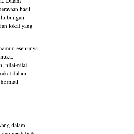
at. Dalam
perayaan hasil
a hubungan
ifan lokal yang
 namun esensinya
 muka,
 nilai-nilai
arakat dalam
ghormati
 yang dalam
 dan nasib baik.