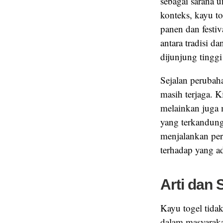
sebagai sarana u
konteks, kayu to
panen dan festiv
antara tradisi d
dijunjung tinggi
Sejalan perubah
masih terjaga. 
melainkan juga 
yang terkandung
menjalankan per
terhadap yang a
Arti dan
Kayu togel tidak
dalam masyaraka