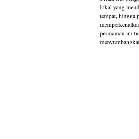
lokal yang mend
tempat, hingga 
memperkenalkan n
permainan ini t
menyumbangkan 