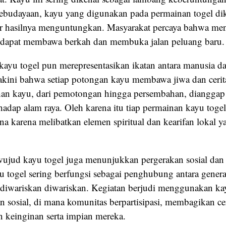
ebudayaan, kayu yang digunakan pada permainan togel d
ar hasilnya menguntungkan. Masyarakat percaya bahwa me
t dapat membawa berkah dan membuka jalan peluang baru.
 kayu togel pun merepresentasikan ikatan antara manusia d
kini bahwa setiap potongan kayu membawa jiwa dan cerita 
an kayu, dari pemotongan hingga persembahan, dianggap 
hadap alam raya. Oleh karena itu tiap permainan kayu toge
a karena melibatkan elemen spiritual dan kearifan lokal y
 wujud kayu togel juga menunjukkan pergerakan sosial dan
u togel sering berfungsi sebagai penghubung antara genera
g diwariskan diwariskan. Kegiatan berjudi menggunakan ka
 sosial, di mana komunitas berpartisipasi, membagikan cer
 keinginan serta impian mereka.