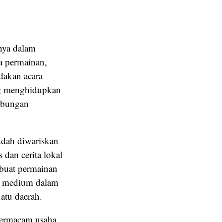
snya dalam
a permainan,
dakan acara
ang menghidupkan
hubungan
udah diwariskan
 dan cerita lokal
mbuat permainan
ga medium dalam
atu daerah.
 Bermacam usaha