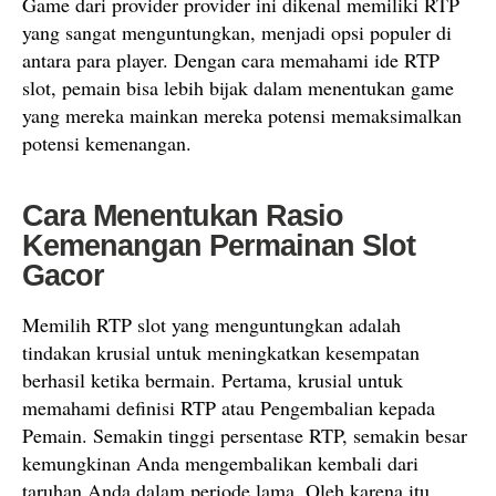
Game dari provider provider ini dikenal memiliki RTP
yang sangat menguntungkan, menjadi opsi populer di
antara para player. Dengan cara memahami ide RTP
slot, pemain bisa lebih bijak dalam menentukan game
yang mereka mainkan mereka potensi memaksimalkan
potensi kemenangan.
Cara Menentukan Rasio
Kemenangan Permainan Slot
Gacor
Memilih RTP slot yang menguntungkan adalah
tindakan krusial untuk meningkatkan kesempatan
berhasil ketika bermain. Pertama, krusial untuk
memahami definisi RTP atau Pengembalian kepada
Pemain. Semakin tinggi persentase RTP, semakin besar
kemungkinan Anda mengembalikan kembali dari
taruhan Anda dalam periode lama. Oleh karena itu,