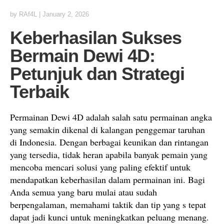
by
RAf4L
|
January 2, 2026
Keberhasilan Sukses
Bermain Dewi 4D:
Petunjuk dan Strategi
Terbaik
Permainan Dewi 4D adalah salah satu permainan angka
yang semakin dikenal di kalangan penggemar taruhan
di Indonesia. Dengan berbagai keunikan dan rintangan
yang tersedia, tidak heran apabila banyak pemain yang
mencoba mencari solusi yang paling efektif untuk
mendapatkan keberhasilan dalam permainan ini. Bagi
Anda semua yang baru mulai atau sudah
berpengalaman, memahami taktik dan tip yang s tepat
dapat jadi kunci untuk meningkatkan peluang menang.