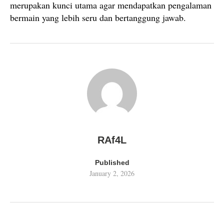
merupakan kunci utama agar mendapatkan pengalaman
bermain yang lebih seru dan bertanggung jawab.
RAf4L
Published
January 2, 2026