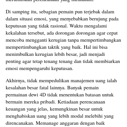
Di samping itu, sebagian pemain pun terjebak dalam
dalam situasi emosi, yang menyebabkan berujung pada
keputusan yang tidak rasional. Waktu mengalami
kekalahan tersebut, ada dorongan dorongan agar cepat
mencoba mengganti kerugian tanpa mempertimbangkan
mempertimbangkan taktik yang baik. Hal ini bisa
menimbulkan kerugian lebih besar, jadi menjadi
penting agar tetap tenang tenang dan tidak membiarkan
emosi mempengaruhi keputusan.
Akhirnya, tidak mempedulikan manajemen uang ialah
kesalahan besar fatal lainnya. Banyak pemain
permainan dewi 4D tidak menentukan batasan untuk
bermain mereka pribadi. Ketiadaan perencanaan
keuangan yang jelas, kemungkinan besar untuk
menghabiskan uang yang lebih modal melebihi yang
direncanakan. Memanage anggaran dengan baik