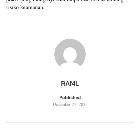
risiko keamanan.
RAf4L
Published
December 27, 2025