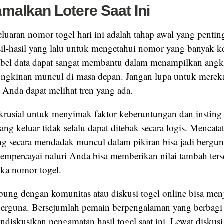
malkan Lotere Saat Ini
luaran nomor togel hari ini adalah tahap awal yang pentin
sil-hasil yang lalu untuk mengetahui nomor yang banyak k
Tabel data dapat sangat membantu dalam menampilkan ang
ngkinan muncul di masa depan. Jangan lupa untuk mereka
 Anda dapat melihat tren yang ada.
 krusial untuk menyimak faktor keberuntungan dan instin
ng keluar tidak selalu dapat ditebak secara logis. Mencata
g secara mendadak muncul dalam pikiran bisa jadi bergun
mempercayai naluri Anda bisa memberikan nilai tambah ters
ka nomor togel.
bung dengan komunitas atau diskusi togel online bisa men
berguna. Bersejumlah pemain berpengalaman yang berbagi t
ndiskusikan pengamatan hasil togel saat ini. Lewat diskusi