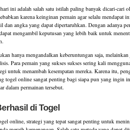
 hari ini adalah salah satu istilah paling banyak dicari-cari 
isebabkan karena keinginan pemain agar selalu mendapat in
sil dan angka yang dapat dipertaruhkan. Dengan adanya pen
 dapat mengambil keputusan yang lebih baik untuk menen
h.
bukan hanya mengandalkan keberuntungan saja, melainkan
nalisis. Para pemain yang sukses sukses sering kali menggu
tegi untuk menambah kesempatan mereka. Karena itu, pen
g togel online sangat penting bagi siapa pun yang ingin i
r dalam permainan tersebut.
Berhasil di Togel
gel online, strategi yang tepat sangat penting untuk meni
a meraih kemenangan. Salah satu metode yang dapat dij