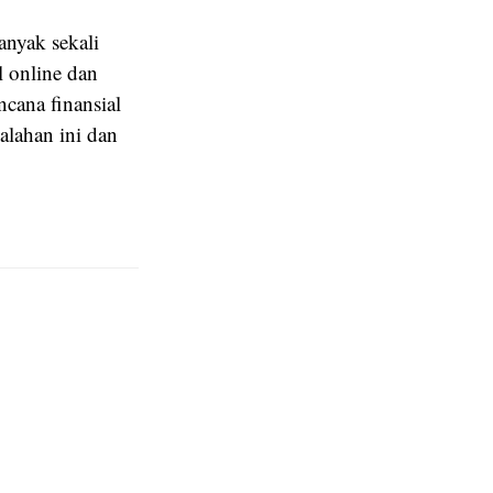
nyak sekali
l online dan
cana finansial
alahan ini dan