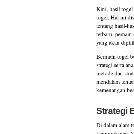
Kini, hasil togel
togel. Hal ini d
tentang hasil-ha
terbaru, pemain
yang akan dipili
Bermain togel 
strategi serta a
metode dan stra
mendalam tentan
kemenangan besa
Strategi 
Di dalam alam to
kemungkinan And