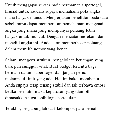
Untuk menggapai sukses pada permainan supertogel,
krusial untuk saudara supaya memahami pola angka
mana banyak muncul. Mengerjakan penelitian pada data
sebelumnya dapat memberikan pemahaman mengenai
angka yang mana yang mempunyai peluang lebih
banyak untuk muncul. Dengan mencatat merekam dan
meneliti angka ini, Anda akan memperbesar peluang
dalam memilih nomor yang benar.
Selain, mengerti struktur, pengelolaan keuangan yang
baik pun sungguh vital. Buat budget tertentu bagi
bermain dalam super togel dan jangan pernah
melampaui limit yang ada. Hal ini bakal membantu
Anda supaya tetap tenang stabil dan tak terbawa emosi
ketika bermain, maka keputusan yang diambil
dimasukkan juga lebih logis serta ukur.
Terakhir, bergabunglah dari kelompok para pemain