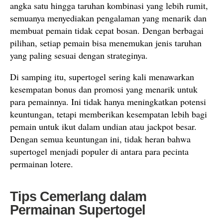
angka satu hingga taruhan kombinasi yang lebih rumit,
semuanya menyediakan pengalaman yang menarik dan
membuat pemain tidak cepat bosan. Dengan berbagai
pilihan, setiap pemain bisa menemukan jenis taruhan
yang paling sesuai dengan strateginya.
Di samping itu, supertogel sering kali menawarkan
kesempatan bonus dan promosi yang menarik untuk
para pemainnya. Ini tidak hanya meningkatkan potensi
keuntungan, tetapi memberikan kesempatan lebih bagi
pemain untuk ikut dalam undian atau jackpot besar.
Dengan semua keuntungan ini, tidak heran bahwa
supertogel menjadi populer di antara para pecinta
permainan lotere.
Tips Cemerlang dalam
Permainan Supertogel