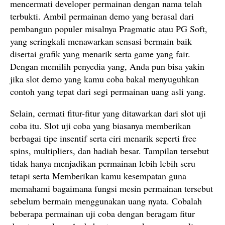
mencermati developer permainan dengan nama telah
terbukti. Ambil permainan demo yang berasal dari
pembangun populer misalnya Pragmatic atau PG Soft,
yang seringkali menawarkan sensasi bermain baik
disertai grafik yang menarik serta game yang fair.
Dengan memilih penyedia yang, Anda pun bisa yakin
jika slot demo yang kamu coba bakal menyuguhkan
contoh yang tepat dari segi permainan uang asli yang.
Selain, cermati fitur-fitur yang ditawarkan dari slot uji
coba itu. Slot uji coba yang biasanya memberikan
berbagai tipe insentif serta ciri menarik seperti free
spins, multipliers, dan hadiah besar. Tampilan tersebut
tidak hanya menjadikan permainan lebih lebih seru
tetapi serta Memberikan kamu kesempatan guna
memahami bagaimana fungsi mesin permainan tersebut
sebelum bermain menggunakan uang nyata. Cobalah
beberapa permainan uji coba dengan beragam fitur