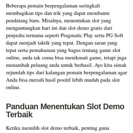
Beberapa pemain berpengalaman seringkali
membagikan tips dan trik yang dapat membantu
pendatang baru. Misalnya, menentukan slot yang
menguntungkan hari ini dan slot demo gratis dari
penyedia ternama seperti Pragmatic Play serta PG Soft
dapat menjadi taktik yang tepat. Dengan saran yang
tepat serta pemahaman yang bagus tentang game slot
online, anda tak cuma bisa menikmati game, tetapi juga
menambah peluang anda untuk berhasil. Ayo kita simak
sejumlah tips dari kalangan pemain berpengalaman agar
Anda bisa meraih hasil positif lebih mudah pada slot
online.
Panduan Menentukan Slot Demo
Terbaik
Ketika memilih slot demo terbaik, penting guna