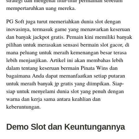
strategi dan mengenal fitur-fitur permainan sebelum
mempertaruhkan uang mereka.
PG Soft juga turut memeriahkan dunia slot dengan
inovasinya, termasuk game yang menawarkan keseruan
dan banyak jackpot gratis. Pemain kini memiliki banyak
pilihan untuk merasakan sensasi bermain slot gacor, di
mana peluang untuk meraih kemenangan besar terasa
lebih menjanjikan. Artikel ini akan membahas lebih
dalam tentang keseruan bermain Pinata Wins dan
bagaimana Anda dapat memanfaatkan setiap putaran
untuk meraih banyak jp gratis yang diimpikan. Siap-
siap untuk menyelami dunia slot yang penuh dengan
warna dan kerja sama antara keahlian dan
keberuntungan.
Demo Slot dan Keuntungannya