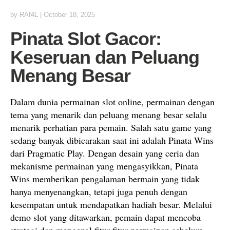
by
RAf4L
|
October 18, 2025
Pinata Slot Gacor:
Keseruan dan Peluang
Menang Besar
Dalam dunia permainan slot online, permainan dengan
tema yang menarik dan peluang menang besar selalu
menarik perhatian para pemain. Salah satu game yang
sedang banyak dibicarakan saat ini adalah Pinata Wins
dari Pragmatic Play. Dengan desain yang ceria dan
mekanisme permainan yang mengasyikkan, Pinata
Wins memberikan pengalaman bermain yang tidak
hanya menyenangkan, tetapi juga penuh dengan
kesempatan untuk mendapatkan hadiah besar. Melalui
demo slot yang ditawarkan, pemain dapat mencoba