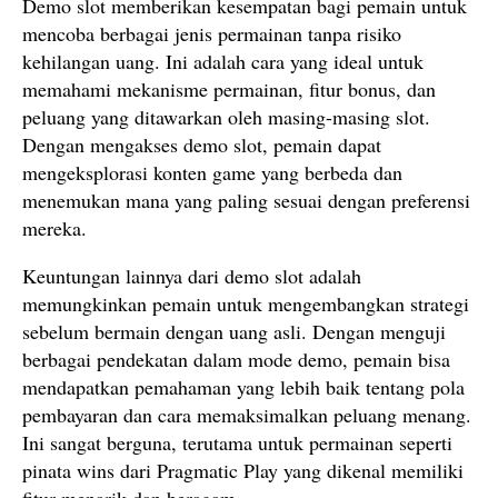
Demo slot memberikan kesempatan bagi pemain untuk
mencoba berbagai jenis permainan tanpa risiko
kehilangan uang. Ini adalah cara yang ideal untuk
memahami mekanisme permainan, fitur bonus, dan
peluang yang ditawarkan oleh masing-masing slot.
Dengan mengakses demo slot, pemain dapat
mengeksplorasi konten game yang berbeda dan
menemukan mana yang paling sesuai dengan preferensi
mereka.
Keuntungan lainnya dari demo slot adalah
memungkinkan pemain untuk mengembangkan strategi
sebelum bermain dengan uang asli. Dengan menguji
berbagai pendekatan dalam mode demo, pemain bisa
mendapatkan pemahaman yang lebih baik tentang pola
pembayaran dan cara memaksimalkan peluang menang.
Ini sangat berguna, terutama untuk permainan seperti
pinata wins dari Pragmatic Play yang dikenal memiliki