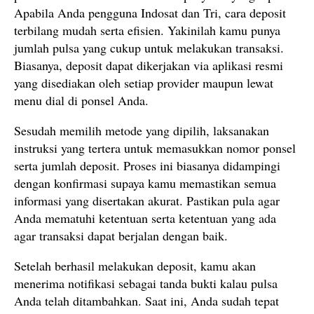
Apabila Anda pengguna Indosat dan Tri, cara deposit
terbilang mudah serta efisien. Yakinilah kamu punya
jumlah pulsa yang cukup untuk melakukan transaksi.
Biasanya, deposit dapat dikerjakan via aplikasi resmi
yang disediakan oleh setiap provider maupun lewat
menu dial di ponsel Anda.
Sesudah memilih metode yang dipilih, laksanakan
instruksi yang tertera untuk memasukkan nomor ponsel
serta jumlah deposit. Proses ini biasanya didampingi
dengan konfirmasi supaya kamu memastikan semua
informasi yang disertakan akurat. Pastikan pula agar
Anda mematuhi ketentuan serta ketentuan yang ada
agar transaksi dapat berjalan dengan baik.
Setelah berhasil melakukan deposit, kamu akan
menerima notifikasi sebagai tanda bukti kalau pulsa
Anda telah ditambahkan. Saat ini, Anda sudah tepat