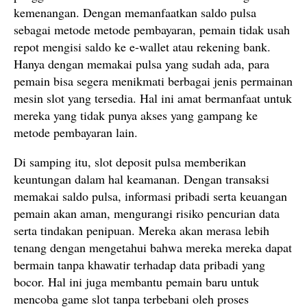
kemenangan. Dengan memanfaatkan saldo pulsa
sebagai metode metode pembayaran, pemain tidak usah
repot mengisi saldo ke e-wallet atau rekening bank.
Hanya dengan memakai pulsa yang sudah ada, para
pemain bisa segera menikmati berbagai jenis permainan
mesin slot yang tersedia. Hal ini amat bermanfaat untuk
mereka yang tidak punya akses yang gampang ke
metode pembayaran lain.
Di samping itu, slot deposit pulsa memberikan
keuntungan dalam hal keamanan. Dengan transaksi
memakai saldo pulsa, informasi pribadi serta keuangan
pemain akan aman, mengurangi risiko pencurian data
serta tindakan penipuan. Mereka akan merasa lebih
tenang dengan mengetahui bahwa mereka mereka dapat
bermain tanpa khawatir terhadap data pribadi yang
bocor. Hal ini juga membantu pemain baru untuk
mencoba game slot tanpa terbebani oleh proses