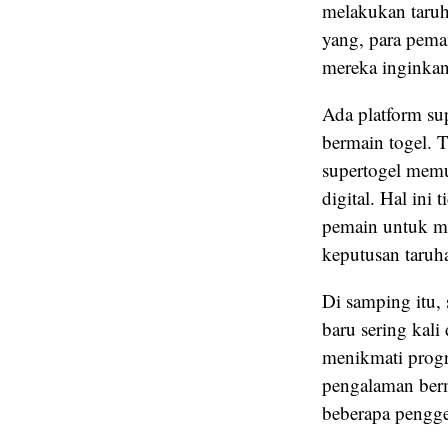
melakukan taruha
yang, para pema
mereka inginkan 
Ada platform su
bermain togel. 
supertogel mem
digital. Hal in
pemain untuk me
keputusan taruh
Di samping itu,
baru sering kal
menikmati progr
pengalaman berm
beberapa pengge