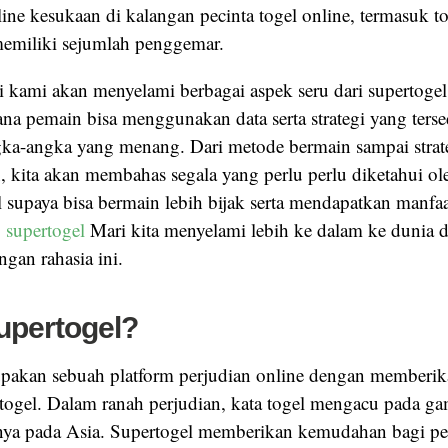
line kesukaan di kalangan pecinta togel online, termasuk t
emiliki sejumlah penggemar.
i kami akan menyelami berbagai aspek seru dari supertogel
ana pemain bisa menggunakan data serta strategi yang ters
a-angka yang menang. Dari metode bermain sampai strate
 kita akan membahas segala yang perlu perlu diketahui ole
 supaya bisa bermain lebih bijak serta mendapatkan manfa
.
supertogel
Mari kita menyelami lebih ke dalam ke dunia 
gan rahasia ini.
upertogel?
pakan sebuah platform perjudian online dengan memberik
 togel. Dalam ranah perjudian, kata togel mengacu pada g
nya pada Asia. Supertogel memberikan kemudahan bagi p