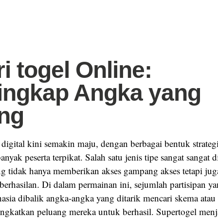
i togel Online:
ingkap Angka yang
ng
digital kini semakin maju, dengan berbagai bentuk strateg
yak peserta terpikat. Salah satu jenis tipe sangat sangat 
ang tidak hanya memberikan akses gampang akses tetapi jug
berhasilan. Di dalam permainan ini, sejumlah partisipan y
sia dibalik angka-angka yang ditarik mencari skema ata
ngkatkan peluang mereka untuk berhasil. Supertogel menja