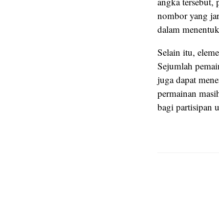
angka tersebut,
nombor yang jar
dalam menentuka
Selain itu, elem
Sejumlah pemain
juga dapat menen
permainan masih
bagi partisipan 