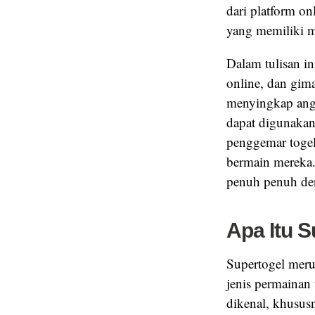
dari platform on
yang memiliki m
Dalam tulisan in
online, dan gim
menyingkap angk
dapat digunakan,
penggemar togel
bermain mereka
penuh penuh den
Apa Itu S
Supertogel meru
jenis permainan
dikenal, khusus