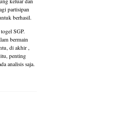
ung keluar dan
gi partisipan
ntuk berhasil.
 togel SGP.
alam bermain
tu, di akhir ,
tu, penting
a analisis saja.