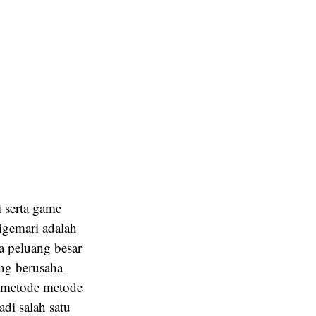
i serta game
digemari adalah
a peluang besar
ang berusaha
u metode metode
di salah satu