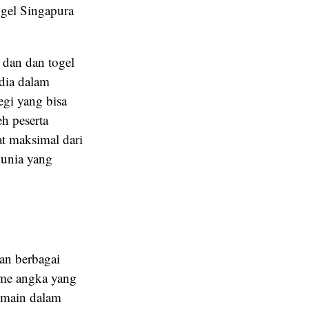
ogel Singapura
 dan dan togel
edia dalam
gi yang bisa
h peserta
at maksimal dari
dunia yang
an berbagai
ame angka yang
emain dalam