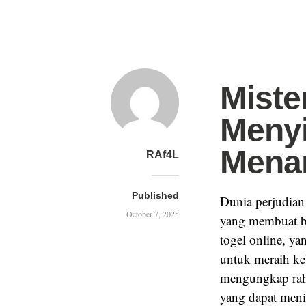
Mister
Meny
Mena
RAf4L
Published
Dunia perjudian 
October 7, 2025
yang membuat ban
togel online, y
untuk meraih ke
mengungkap raha
yang dapat meni