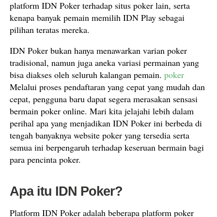
platform IDN Poker terhadap situs poker lain, serta
kenapa banyak pemain memilih IDN Play sebagai
pilihan teratas mereka.
IDN Poker bukan hanya menawarkan varian poker
tradisional, namun juga aneka variasi permainan yang
bisa diakses oleh seluruh kalangan pemain.
poker
Melalui proses pendaftaran yang cepat yang mudah dan
cepat, pengguna baru dapat segera merasakan sensasi
bermain poker online. Mari kita jelajahi lebih dalam
perihal apa yang menjadikan IDN Poker ini berbeda di
tengah banyaknya website poker yang tersedia serta
semua ini berpengaruh terhadap keseruan bermain bagi
para pencinta poker.
Apa itu IDN Poker?
Platform IDN Poker adalah beberapa platform poker