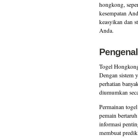
hongkong, seper
kesempatan Anda
keasyikan dan s
Anda.
Pengenal
Togel Hongkong 
Dengan sistem y
perhatian banya
diumumkan secar
Permainan togel
pemain bertaruh
informasi penti
membuat prediks