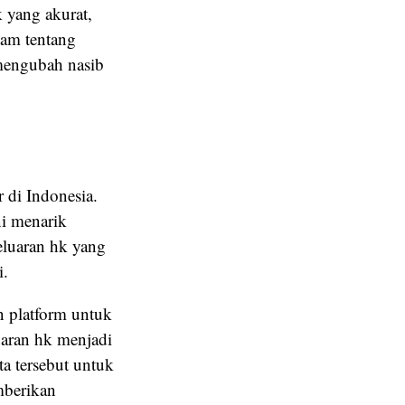
 yang akurat,
lam tentang
 mengubah nasib
 di Indonesia.
ni menarik
eluaran hk yang
i.
n platform untuk
uaran hk menjadi
a tersebut untuk
mberikan