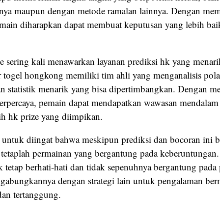
mnya maupun dengan metode ramalan lainnya. Dengan mem
pemain diharapkan dapat membuat keputusan yang lebih bai
ne sering kali menawarkan layanan prediksi hk yang menari
 togel hongkong memiliki tim ahli yang menganalisis pola
 statistik menarik yang bisa dipertimbangkan. Dengan 
terpercaya, pemain dapat mendapatkan wawasan mendalam 
 hk prize yang diimpikan.
untuk diingat bahwa meskipun prediksi dan bocoran ini 
 tetaplah permainan yang bergantung pada keberuntungan
 tetap berhati-hati dan tidak sepenuhnya bergantung pada 
abungkannya dengan strategi lain untuk pengalaman ber
an tertanggung.