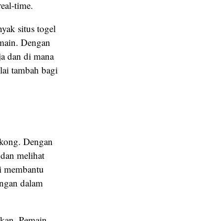
eal-time.
yak situs togel
emain. Dengan
ja dan di mana
lai tambah bagi
ngkong. Dengan
 dan melihat
ni membantu
angan dalam
aikan. Pemain