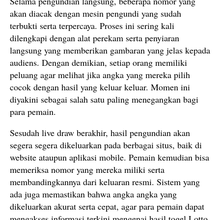
Selama pengundian langsung, beberapa nomor yang
akan diacak dengan mesin pengundi yang sudah
terbukti serta terpercaya. Proses ini sering kali
dilengkapi dengan alat perekam serta penyiaran
langsung yang memberikan gambaran yang jelas kepada
audiens. Dengan demikian, setiap orang memiliki
peluang agar melihat jika angka yang mereka pilih
cocok dengan hasil yang keluar keluar. Momen ini
diyakini sebagai salah satu paling menegangkan bagi
para pemain.
Sesudah live draw berakhir, hasil pengundian akan
segera segera dikeluarkan pada berbagai situs, baik di
website ataupun aplikasi mobile. Pemain kemudian bisa
memeriksa nomor yang mereka miliki serta
membandingkannya dari keluaran resmi. Sistem yang
ada juga memastikan bahwa angka angka yang
dikeluarkan akurat serta cepat, agar para pemain dapat
mengakses informasi terkini mengenai hasil togel Lotto