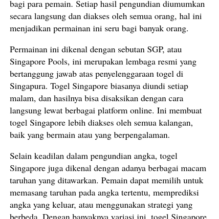
bagi para pemain. Setiap hasil pengundian diumumkan
secara langsung dan diakses oleh semua orang, hal ini
menjadikan permainan ini seru bagi banyak orang.
Permainan ini dikenal dengan sebutan SGP, atau
Singapore Pools, ini merupakan lembaga resmi yang
bertanggung jawab atas penyelenggaraan togel di
Singapura. Togel Singapore biasanya diundi setiap
malam, dan hasilnya bisa disaksikan dengan cara
langsung lewat berbagai platform online. Ini membuat
togel Singapore lebih diakses oleh semua kalangan,
baik yang bermain atau yang berpengalaman.
Selain keadilan dalam pengundian angka, togel
Singapore juga dikenal dengan adanya berbagai macam
taruhan yang ditawarkan. Pemain dapat memilih untuk
memasang taruhan pada angka tertentu, memprediksi
angka yang keluar, atau menggunakan strategi yang
berbeda. Dengan banyaknya variasi ini, togel Singapore