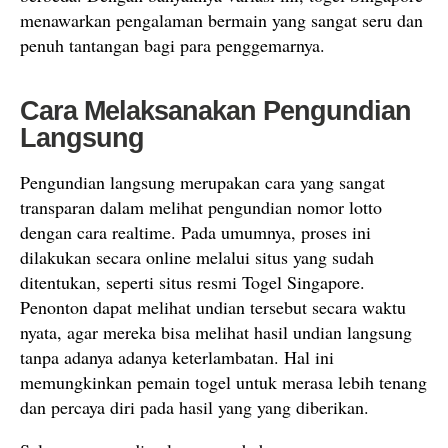
menawarkan pengalaman bermain yang sangat seru dan
penuh tantangan bagi para penggemarnya.
Cara Melaksanakan Pengundian
Langsung
Pengundian langsung merupakan cara yang sangat
transparan dalam melihat pengundian nomor lotto
dengan cara realtime. Pada umumnya, proses ini
dilakukan secara online melalui situs yang sudah
ditentukan, seperti situs resmi Togel Singapore.
Penonton dapat melihat undian tersebut secara waktu
nyata, agar mereka bisa melihat hasil undian langsung
tanpa adanya adanya keterlambatan. Hal ini
memungkinkan pemain togel untuk merasa lebih tenang
dan percaya diri pada hasil yang yang diberikan.