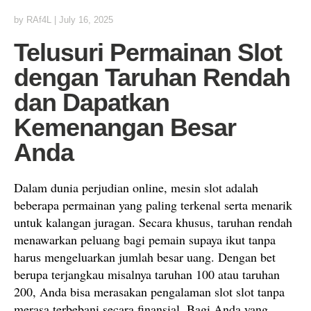
by
RAf4L
|
July 16, 2025
Telusuri Permainan Slot
dengan Taruhan Rendah
dan Dapatkan
Kemenangan Besar
Anda
Dalam dunia perjudian online, mesin slot adalah
beberapa permainan yang paling terkenal serta menarik
untuk kalangan juragan. Secara khusus, taruhan rendah
menawarkan peluang bagi pemain supaya ikut tanpa
harus mengeluarkan jumlah besar uang. Dengan bet
berupa terjangkau misalnya taruhan 100 atau taruhan
200, Anda bisa merasakan pengalaman slot slot tanpa
merasa terbebani secara finansial. Bagi Anda yang