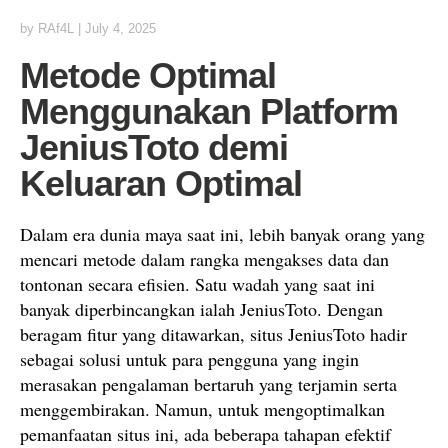
by
RAf4L
|
July 4, 2025
Metode Optimal
Menggunakan Platform
JeniusToto demi
Keluaran Optimal
Dalam era dunia maya saat ini, lebih banyak orang yang
mencari metode dalam rangka mengakses data dan
tontonan secara efisien. Satu wadah yang saat ini
banyak diperbincangkan ialah JeniusToto. Dengan
beragam fitur yang ditawarkan, situs JeniusToto hadir
sebagai solusi untuk para pengguna yang ingin
merasakan pengalaman bertaruh yang terjamin serta
menggembirakan. Namun, untuk mengoptimalkan
pemanfaatan situs ini, ada beberapa tahapan efektif