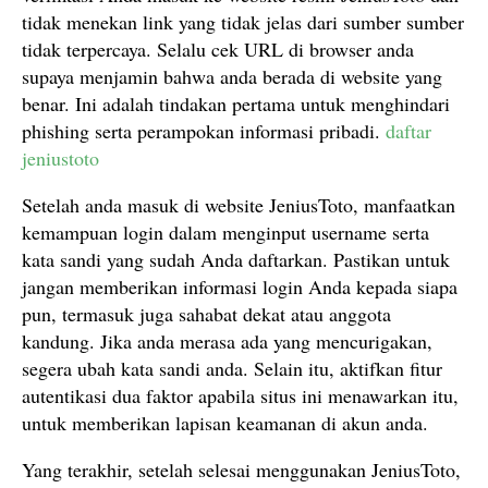
tidak menekan link yang tidak jelas dari sumber sumber
tidak terpercaya. Selalu cek URL di browser anda
supaya menjamin bahwa anda berada di website yang
benar. Ini adalah tindakan pertama untuk menghindari
phishing serta perampokan informasi pribadi.
daftar
jeniustoto
Setelah anda masuk di website JeniusToto, manfaatkan
kemampuan login dalam menginput username serta
kata sandi yang sudah Anda daftarkan. Pastikan untuk
jangan memberikan informasi login Anda kepada siapa
pun, termasuk juga sahabat dekat atau anggota
kandung. Jika anda merasa ada yang mencurigakan,
segera ubah kata sandi anda. Selain itu, aktifkan fitur
autentikasi dua faktor apabila situs ini menawarkan itu,
untuk memberikan lapisan keamanan di akun anda.
Yang terakhir, setelah selesai menggunakan JeniusToto,