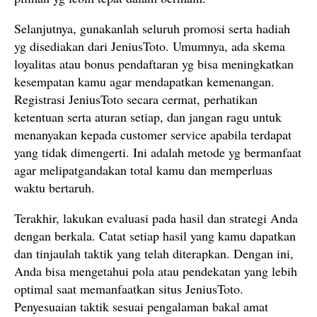
Selanjutnya, gunakanlah seluruh promosi serta hadiah
yg disediakan dari JeniusToto. Umumnya, ada skema
loyalitas atau bonus pendaftaran yg bisa meningkatkan
kesempatan kamu agar mendapatkan kemenangan.
Registrasi JeniusToto secara cermat, perhatikan
ketentuan serta aturan setiap, dan jangan ragu untuk
menanyakan kepada customer service apabila terdapat
yang tidak dimengerti. Ini adalah metode yg bermanfaat
agar melipatgandakan total kamu dan memperluas
waktu bertaruh.
Terakhir, lakukan evaluasi pada hasil dan strategi Anda
dengan berkala. Catat setiap hasil yang kamu dapatkan
dan tinjaulah taktik yang telah diterapkan. Dengan ini,
Anda bisa mengetahui pola atau pendekatan yang lebih
optimal saat memanfaatkan situs JeniusToto.
Penyesuaian taktik sesuai pengalaman bakal amat