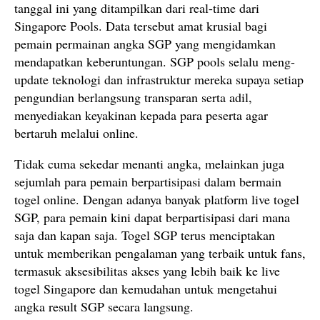
tanggal ini yang ditampilkan dari real-time dari
Singapore Pools. Data tersebut amat krusial bagi
pemain permainan angka SGP yang mengidamkan
mendapatkan keberuntungan. SGP pools selalu meng-
update teknologi dan infrastruktur mereka supaya setiap
pengundian berlangsung transparan serta adil,
menyediakan keyakinan kepada para peserta agar
bertaruh melalui online.
Tidak cuma sekedar menanti angka, melainkan juga
sejumlah para pemain berpartisipasi dalam bermain
togel online. Dengan adanya banyak platform live togel
SGP, para pemain kini dapat berpartisipasi dari mana
saja dan kapan saja. Togel SGP terus menciptakan
untuk memberikan pengalaman yang terbaik untuk fans,
termasuk aksesibilitas akses yang lebih baik ke live
togel Singapore dan kemudahan untuk mengetahui
angka result SGP secara langsung.