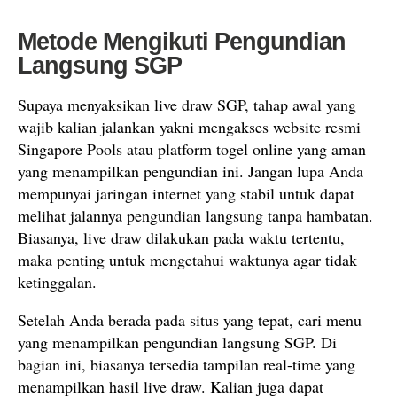
Metode Mengikuti Pengundian
Langsung SGP
Supaya menyaksikan live draw SGP, tahap awal yang
wajib kalian jalankan yakni mengakses website resmi
Singapore Pools atau platform togel online yang aman
yang menampilkan pengundian ini. Jangan lupa Anda
mempunyai jaringan internet yang stabil untuk dapat
melihat jalannya pengundian langsung tanpa hambatan.
Biasanya, live draw dilakukan pada waktu tertentu,
maka penting untuk mengetahui waktunya agar tidak
ketinggalan.
Setelah Anda berada pada situs yang tepat, cari menu
yang menampilkan pengundian langsung SGP. Di
bagian ini, biasanya tersedia tampilan real-time yang
menampilkan hasil live draw. Kalian juga dapat