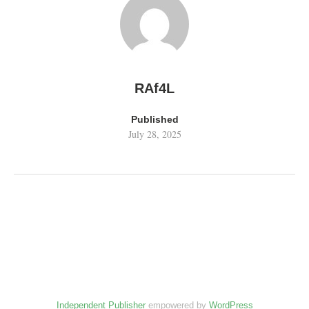
RAf4L
Published
July 28, 2025
Independent Publisher
empowered by
WordPress