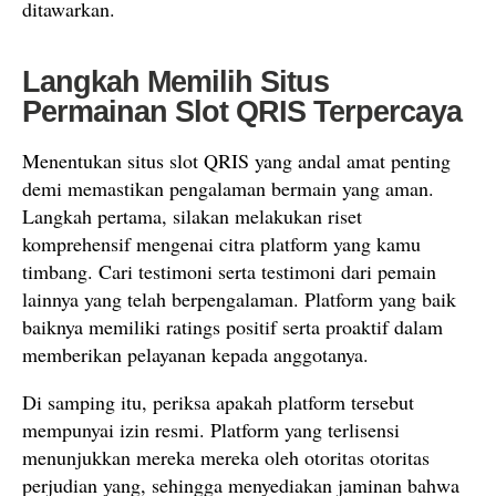
ditawarkan.
Langkah Memilih Situs
Permainan Slot QRIS Terpercaya
Menentukan situs slot QRIS yang andal amat penting
demi memastikan pengalaman bermain yang aman.
Langkah pertama, silakan melakukan riset
komprehensif mengenai citra platform yang kamu
timbang. Cari testimoni serta testimoni dari pemain
lainnya yang telah berpengalaman. Platform yang baik
baiknya memiliki ratings positif serta proaktif dalam
memberikan pelayanan kepada anggotanya.
Di samping itu, periksa apakah platform tersebut
mempunyai izin resmi. Platform yang terlisensi
menunjukkan mereka mereka oleh otoritas otoritas
perjudian yang, sehingga menyediakan jaminan bahwa