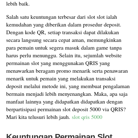
lebih baik.
Salah satu keuntungan terbesar dari slot slot ialah
kemudahan yang diberikan dalam prosedur deposit.
Dengan kode QR, setiap transaksi dapat dilakukan
secara langsung secara cepat aman, memungkinkan
para pemain untuk segera masuk dalam game tanpa
harus perlu menunggu. Selain itu, sejumlah website
permainan slot yang menggunakan QRIS yang
menawarkan beragam promo menarik serta penawaran
menarik untuk pemain yang melakukan transaksi
deposit melalui metode ini, yang membuat pengalaman
bermain menjadi lebih menyenangkan. Maka, apa saja
manfaat lainnya yang didapatkan didapatkan dengan
berpartisipasi permainan slot deposit 5000 via QRIS?
Mari kita telusuri lebih jauh.
slot qris 5000
Keuntungan Permainan Slot