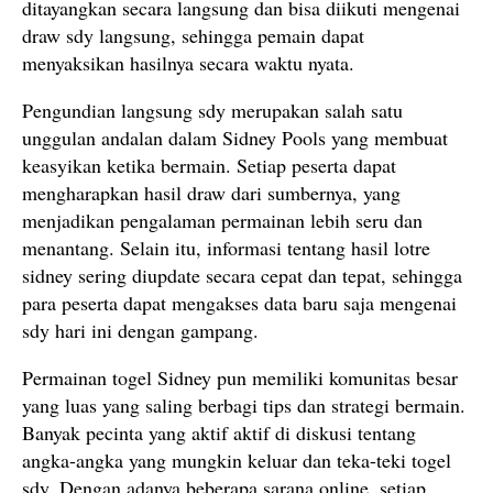
ditayangkan secara langsung dan bisa diikuti mengenai
draw sdy langsung, sehingga pemain dapat
menyaksikan hasilnya secara waktu nyata.
Pengundian langsung sdy merupakan salah satu
unggulan andalan dalam Sidney Pools yang membuat
keasyikan ketika bermain. Setiap peserta dapat
mengharapkan hasil draw dari sumbernya, yang
menjadikan pengalaman permainan lebih seru dan
menantang. Selain itu, informasi tentang hasil lotre
sidney sering diupdate secara cepat dan tepat, sehingga
para peserta dapat mengakses data baru saja mengenai
sdy hari ini dengan gampang.
Permainan togel Sidney pun memiliki komunitas besar
yang luas yang saling berbagi tips dan strategi bermain.
Banyak pecinta yang aktif aktif di diskusi tentang
angka-angka yang mungkin keluar dan teka-teki togel
sdy. Dengan adanya beberapa sarana online, setiap