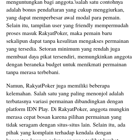
menguntungkan bagi anggota.\salah satu contohnya
adalah bonus pendaftaran yang cukup menggiurkan,
yang dapat memperbesar awal modal para pemain.
Selain itu, tampilan user yang friendly mempermudah
proses masuk RakyatPoker, maka pemain baru
sekalipun dapat tanpa kesulitan mengakses permainan
yang tersedia. Setoran minimum yang rendah juga
membuat daya pikat tersendiri, memungkinkan anggota
dengan beraneka budget untuk menikmati permainan
tanpa merasa terbebani.
Namun, RakyatPoker juga memiliki beberapa
kelemahan. Salah satu yang paling menonjol adalah
terbatasnya variasi permainan dibandingkan dengan
platform IDN Play. Di RakyatPoker, anggota mungkin
merasa cepat bosan karena pilihan permainan yang
tidak seragam dengan situs-situs lain. Selain itu, ada
pihak yang komplain terhadap kendala dengan