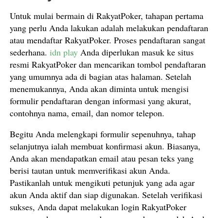
Untuk mulai bermain di RakyatPoker, tahapan pertama
yang perlu Anda lakukan adalah melakukan pendaftaran
atau mendaftar RakyatPoker. Proses pendaftaran sangat
sederhana.
idn play
Anda diperlukan masuk ke situs
resmi RakyatPoker dan mencarikan tombol pendaftaran
yang umumnya ada di bagian atas halaman. Setelah
menemukannya, Anda akan diminta untuk mengisi
formulir pendaftaran dengan informasi yang akurat,
contohnya nama, email, dan nomor telepon.
Begitu Anda melengkapi formulir sepenuhnya, tahap
selanjutnya ialah membuat konfirmasi akun. Biasanya,
Anda akan mendapatkan email atau pesan teks yang
berisi tautan untuk memverifikasi akun Anda.
Pastikanlah untuk mengikuti petunjuk yang ada agar
akun Anda aktif dan siap digunakan. Setelah verifikasi
sukses, Anda dapat melakukan login RakyatPoker