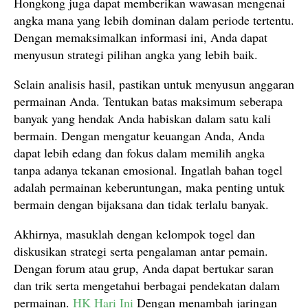
Hongkong juga dapat memberikan wawasan mengenai
angka mana yang lebih dominan dalam periode tertentu.
Dengan memaksimalkan informasi ini, Anda dapat
menyusun strategi pilihan angka yang lebih baik.
Selain analisis hasil, pastikan untuk menyusun anggaran
permainan Anda. Tentukan batas maksimum seberapa
banyak yang hendak Anda habiskan dalam satu kali
bermain. Dengan mengatur keuangan Anda, Anda
dapat lebih edang dan fokus dalam memilih angka
tanpa adanya tekanan emosional. Ingatlah bahan togel
adalah permainan keberuntungan, maka penting untuk
bermain dengan bijaksana dan tidak terlalu banyak.
Akhirnya, masuklah dengan kelompok togel dan
diskusikan strategi serta pengalaman antar pemain.
Dengan forum atau grup, Anda dapat bertukar saran
dan trik serta mengetahui berbagai pendekatan dalam
permainan.
HK Hari Ini
Dengan menambah jaringan