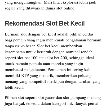
yang menguntungkan. Mari kita eksplorasi lebih jauh
segala yang ditawarkan dunia slot online!
Rekomendasi Slot Bet Kecil
Bermain slot dengan bet kecil adalah pilihan cerdas
bagi pemain yang ingin menikmati pengalaman bermain
tanpa risiko besar. Slot bet kecil memberikan
kesempatan untuk bertaruh dengan nominal rendah,
seperti slot bet 100 atau slot bet 200, sehingga ideal
untuk pemain pemula atau mereka yang ingin
membatasi pengeluaran. Permainan ini sering kali
memiliki RTP yang menarik, memberikan peluang
menang yang kompetitif meskipun dengan taruhan yang
lebih kecil.
Pilihan slot seperti slot gacor dan slot gampang menang
juga banyak tersedia dalam kategori ini. Banyak pemain