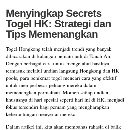
Menyingkap Secrets
Togel HK: Strategi dan
Tips Memenangkan
Togel Hongkong telah menjadi trendi yang banyak
dibicarakan di kalangan pemain judi di Tanah Air.
Dengan berbagai cara untuk mengetahui hasilnya,
termasuk melalui undian langsung Hongkong dan HK
pools, para penikmat togel mencari cara yang efektif
untuk memperbesar peluang mereka dalam
memenangkan permainan. Momen setiap undian,
khususnya di hari spesial seperti hari ini di HK, menjadi
fokus tersendiri bagi pemain yang mengharapkan
keberuntungan menyertai mereka.
Dalam artikel ini, kita akan membahas rahasia di balik